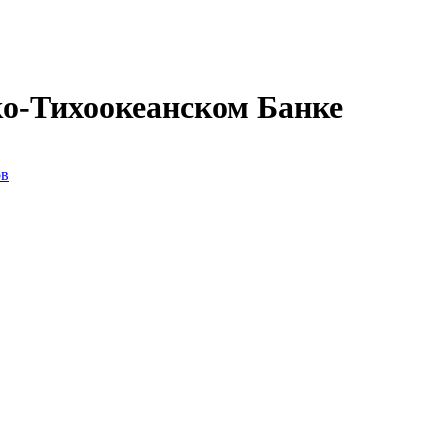
ко-Тихоокеанском Банке
ов