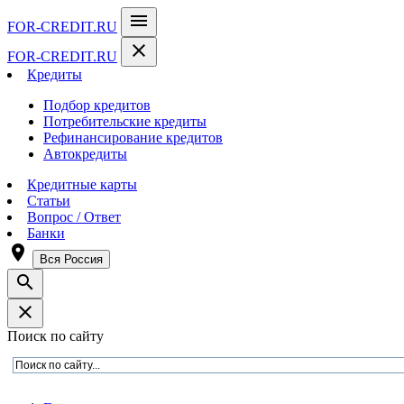
menu
FOR-CREDIT
.RU
close
FOR-CREDIT
.RU
Кредиты
Подбор кредитов
Потребительские кредиты
Рефинансирование кредитов
Автокредиты
Кредитные карты
Статьи
Вопрос / Ответ
Банки
room
Вся Россия
search
close
Поиск по сайту