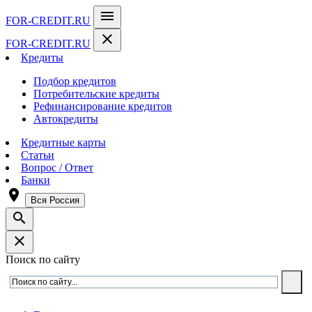
menu
FOR-CREDIT
.RU
close
FOR-CREDIT
.RU
Кредиты
Подбор кредитов
Потребительские кредиты
Рефинансирование кредитов
Автокредиты
Кредитные карты
Статьи
Вопрос / Ответ
Банки
room
Вся Россия
search
close
Поиск по сайту