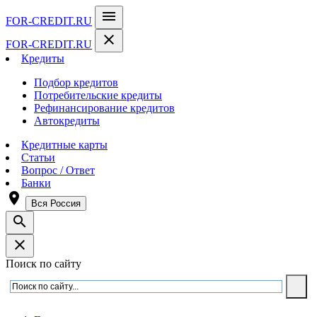
menu
FOR-CREDIT
.RU
close
FOR-CREDIT
.RU
Кредиты
Подбор кредитов
Потребительские кредиты
Рефинансирование кредитов
Автокредиты
Кредитные карты
Статьи
Вопрос / Ответ
Банки
room
Вся Россия
search
close
Поиск по сайту