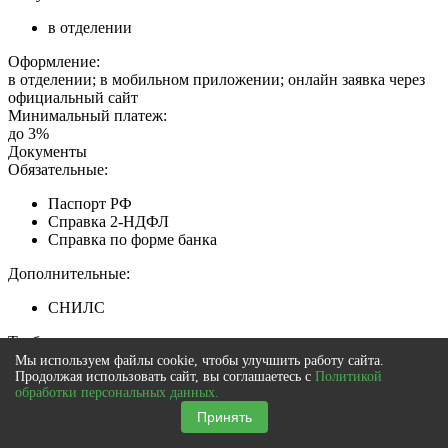
в отделении
Оформление:
в отделении; в мобильном приложении; онлайн заявка через
официальный сайт
Минимальный платеж:
до 3%
Документы
Обязательные:
Паспорт РФ
Справка 2-НДФЛ
Справка по форме банка
Дополнительные:
СНИЛС
Требования
Гражданство:
Мы используем файлы cookie, чтобы улучшить работу сайта.
Продолжая использовать сайт, вы соглашаетесь с
Политикой
РФ
обработки персональных данных.
Принять
Регистрация в РФ: