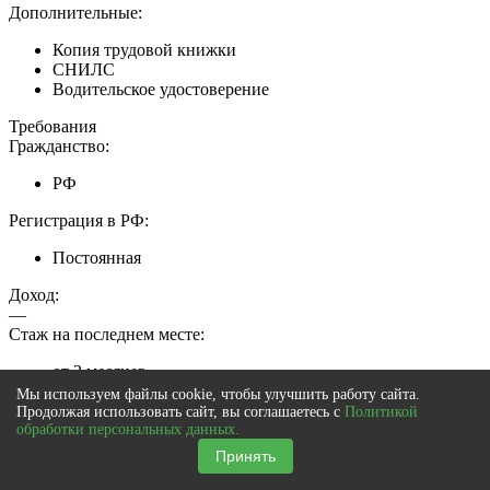
Дополнительные:
Копия трудовой книжки
СНИЛС
Водительское удостоверение
Требования
Гражданство:
РФ
Регистрация в РФ:
Постоянная
Доход:
—
Стаж на последнем месте:
от 3 месяцев
Мы используем файлы cookie, чтобы улучшить работу сайта.
Общий трудовой стаж:
Продолжая использовать сайт, вы соглашаетесь с
Политикой
—
обработки персональных данных.
Принять
Карта рассрочки Свобода
Банк Хоум Кредит
Лиц №316