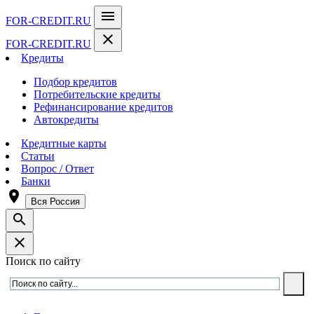
menu
FOR-CREDIT
.RU
close
FOR-CREDIT
.RU
Кредиты
Подбор кредитов
Потребительские кредиты
Рефинансирование кредитов
Автокредиты
Кредитные карты
Статьи
Вопрос / Ответ
Банки
room
Вся Россия
search
close
Поиск по сайту