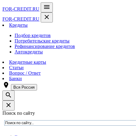
menu
FOR-CREDIT
.RU
close
FOR-CREDIT
.RU
Кредиты
Подбор кредитов
Потребительские кредиты
Рефинансирование кредитов
Автокредиты
Кредитные карты
Статьи
Вопрос / Ответ
Банки
room
Вся Россия
search
close
Поиск по сайту