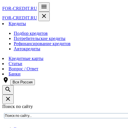
menu
FOR-CREDIT
.RU
close
FOR-CREDIT
.RU
Кредиты
Подбор кредитов
Потребительские кредиты
Рефинансирование кредитов
Автокредиты
Кредитные карты
Статьи
Вопрос / Ответ
Банки
room
Вся Россия
search
close
Поиск по сайту