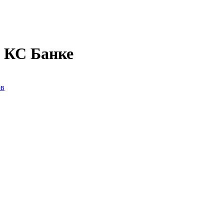
в КС Банке
ов