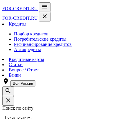
menu
FOR-CREDIT
.RU
close
FOR-CREDIT
.RU
Кредиты
Подбор кредитов
Потребительские кредиты
Рефинансирование кредитов
Автокредиты
Кредитные карты
Статьи
Вопрос / Ответ
Банки
room
Вся Россия
search
close
Поиск по сайту