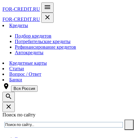
menu
FOR-CREDIT
.RU
close
FOR-CREDIT
.RU
Кредиты
Подбор кредитов
Потребительские кредиты
Рефинансирование кредитов
Автокредиты
Кредитные карты
Статьи
Вопрос / Ответ
Банки
room
Вся Россия
search
close
Поиск по сайту