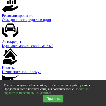
Рефинансирование
Объедини все кредиты в один
Автокредит
Купи автомобиль своей мечты!
Ипотека
Начни жить по-новому!
Мы используем файлы cookie, чтобы улучшить работу сайта.
Продолжая использовать сайт, вы соглашаетесь с
Политикой
обработки персональных данных.
Кредит для бизнеса
Инвестируй в развитие своего дела!
Принять
FOR-CREDIT
.RU