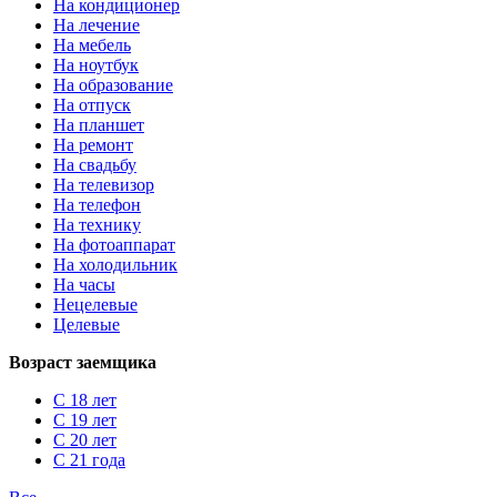
На кондиционер
На лечение
На мебель
На ноутбук
На образование
На отпуск
На планшет
На ремонт
На свадьбу
На телевизор
На телефон
На технику
На фотоаппарат
На холодильник
На часы
Нецелевые
Целевые
Возраст заемщика
С 18 лет
С 19 лет
С 20 лет
С 21 года