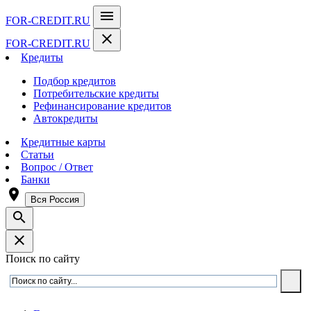
menu
FOR-CREDIT
.RU
close
FOR-CREDIT
.RU
Кредиты
Подбор кредитов
Потребительские кредиты
Рефинансирование кредитов
Автокредиты
Кредитные карты
Статьи
Вопрос / Ответ
Банки
room
Вся Россия
search
close
Поиск по сайту