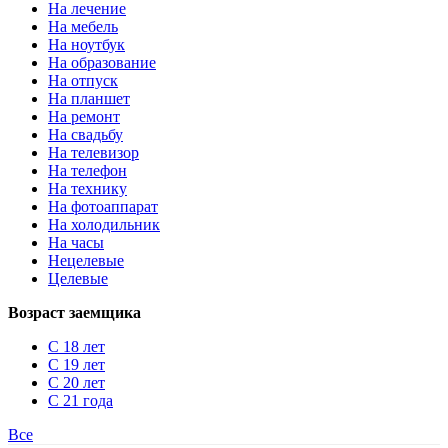
На лечение
На мебель
На ноутбук
На образование
На отпуск
На планшет
На ремонт
На свадьбу
На телевизор
На телефон
На технику
На фотоаппарат
На холодильник
На часы
Нецелевые
Целевые
Возраст заемщика
С 18 лет
С 19 лет
С 20 лет
С 21 года
Все