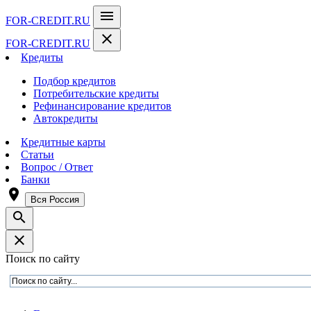
menu
FOR-CREDIT
.RU
close
FOR-CREDIT
.RU
Кредиты
Подбор кредитов
Потребительские кредиты
Рефинансирование кредитов
Автокредиты
Кредитные карты
Статьи
Вопрос / Ответ
Банки
room
Вся Россия
search
close
Поиск по сайту