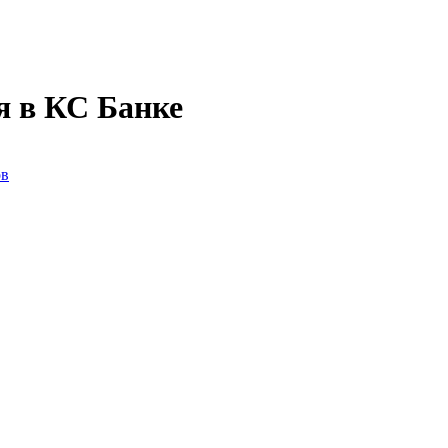
я в КС Банке
ов