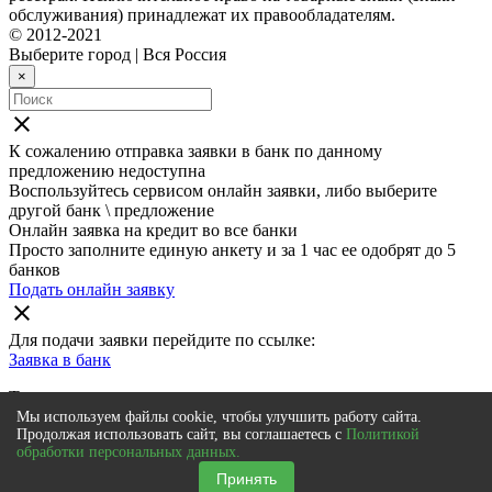
обслуживания) принадлежат их правообладателям.
© 2012-2021
Выберите город
|
Вся Россия
×
close
К сожалению отправка заявки в
банк
по данному
предложению недоступна
Воспользуйтесь сервисом онлайн заявки, либо выберите
другой банк \ предложение
Онлайн заявка на кредит во все банки
Просто заполните единую анкету и за 1 час ее одобрят до 5
банков
Подать онлайн заявку
close
Для подачи заявки перейдите по ссылке:
Заявка в
банк
Также мы рекомендуем
Мы используем файлы cookie, чтобы улучшить работу сайта.
Онлайн заявка на кредит во все банки
Продолжая использовать сайт, вы соглашаетесь с
Политикой
обработки персональных данных.
Просто заполните единую анкету и за 1 час ее одобрят до 5
банков
Принять