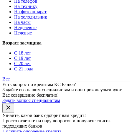
На телефон
На технику
На фотоаппарат
На холодильник
На часы
Нецелевые
Целевые
Возраст заемщика
С 18 лет
С 19 лет
С 20 лет
С 21 года
Все
Есть вопрос по кредитам КС Банка?
Задайте его нашим специалистам и они проконсультируют
Вас совершенно бесплатно!
Задать вопрос специалистам
close
Узнайте, какой банк
одобрит
вам кредит!
Просто ответьте на пару вопросов и получите список
подходящих банков
Получить одобрение кредита