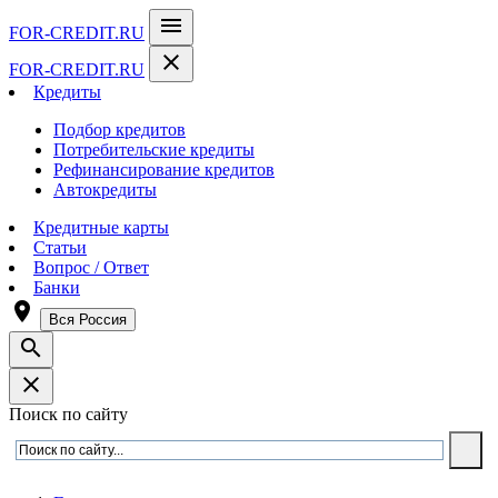
menu
FOR-CREDIT
.RU
close
FOR-CREDIT
.RU
Кредиты
Подбор кредитов
Потребительские кредиты
Рефинансирование кредитов
Автокредиты
Кредитные карты
Статьи
Вопрос / Ответ
Банки
room
Вся Россия
search
close
Поиск по сайту