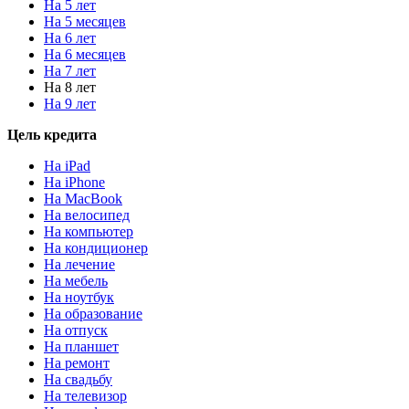
На 5 лет
На 5 месяцев
На 6 лет
На 6 месяцев
На 7 лет
На 8 лет
На 9 лет
Цель кредита
На iPad
На iPhone
На MacBook
На велосипед
На компьютер
На кондиционер
На лечение
На мебель
На ноутбук
На образование
На отпуск
На планшет
На ремонт
На свадьбу
На телевизор