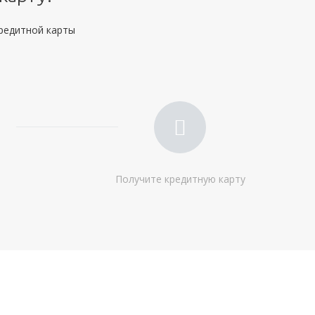
Доход:
—
кредитной карты
Стаж на последнем месте:
от 6 месяцев
Общий трудовой стаж:
—
Получите кредитную карту