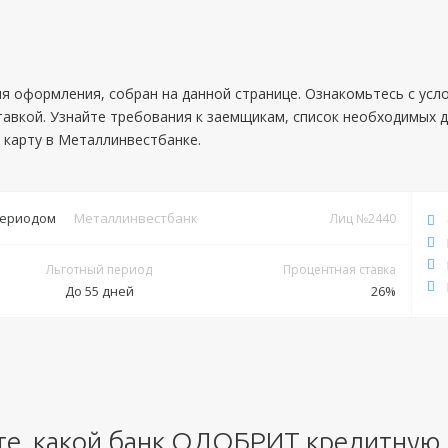
ля оформления, собран на данной странице. Ознакомьтесь с усл
авкой. Узнайте требования к заемщикам, список необходимых 
 карту в Металлинвестбанке.
периодом
Металлинвестбанк
Лиц №2440
Льготный период
Процентная ставка
До 55 дней
26%
Документы
Обязательные:
Паспорт РФ
Дополнительные:
не требуются
те, какой банк ОДОБРИТ кредитную 