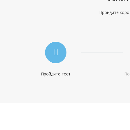
Оформление:
отделения Металлинвестбанка; в мобильном приложении;
Пройдите корот
онлайн заявка через официальный сайт
Минимальный платеж:
от 5%
Пройдите тест
По