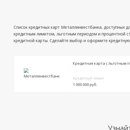
Список кредитных карт Металлинвестбанка, доступных д
кредитным лимитом, льготным периодом и процентной ст
кредитной карты. Сделайте выбор и оформите кредитную
Кредитная карта с льготным 
Кредитный лимит
1 000 000 руб.
Условия
Решение:
Индивидуально
Получение:
отделения Металлинвестбанка
Узнай