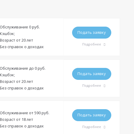
Обслуживание 0 руб.
Подать заявку
Кэшбэк;
Возраст от 20 лет
Подробнее
Без справок о доходах
Требования
Обслуживание до 0 руб.
Подать заявку
Кэшбэк;
Гражданство:
РФ
Возраст от 20 лет
Подробнее
Без справок о доходах
Регистрация в РФ:
Постоянная
Временная
Доход:
—
Требования
Стаж на последнем месте:
—
Обслуживание от 590 руб.
Подать заявку
Возраст от 18 лет
Гражданство:
РФ
Общий трудовой стаж:
—
Без справок о доходах
Подробнее
Регистрация в РФ:
Постоянная