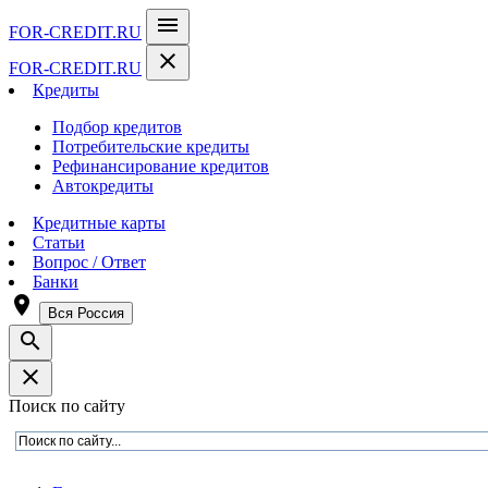
menu
FOR-CREDIT
.RU
close
FOR-CREDIT
.RU
Кредиты
Подбор кредитов
Потребительские кредиты
Рефинансирование кредитов
Автокредиты
Кредитные карты
Статьи
Вопрос / Ответ
Банки
room
Вся Россия
search
close
Поиск по сайту