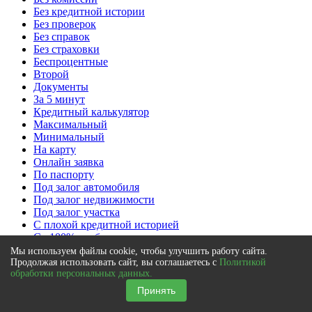
Без кредитной истории
Без проверок
Без справок
Без страховки
Беспроцентные
Второй
Документы
За 5 минут
Кредитный калькулятор
Максимальный
Минимальный
На карту
Онлайн заявка
По паспорту
Под залог автомобиля
Под залог недвижимости
Под залог участка
С плохой кредитной историей
Со 100% одобрением
Тарифы
Мы используем файлы cookie, чтобы улучшить работу сайта.
Экспресс
Продолжая использовать сайт, вы соглашаетесь с
Политикой
обработки персональных данных.
Категория заемщика
Принять
Без регистрации