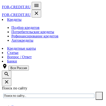
menu
FOR-CREDIT
.RU
close
FOR-CREDIT
.RU
Кредиты
Подбор кредитов
Потребительские кредиты
Рефинансирование кредитов
Автокредиты
Кредитные карты
Статьи
Вопрос / Ответ
Банки
room
Вся Россия
search
close
Поиск по сайту