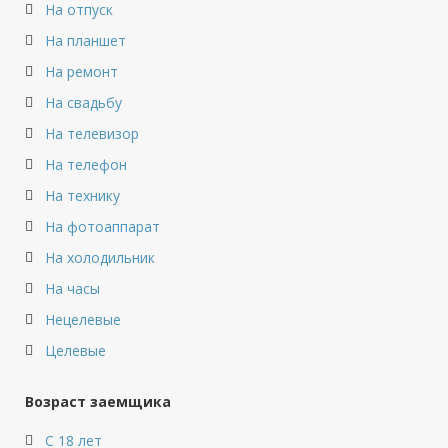
На отпуск
На планшет
На ремонт
На свадьбу
На телевизор
На телефон
На технику
На фотоаппарат
На холодильник
На часы
Нецелевые
Целевые
Возраст заемщика
С 18 лет