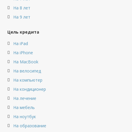
На 8 лет
На 9 лет
Цель кредита
На iPad
На iPhone
На MacBook
На велосипед
На компьютер
На кондиционер
На лечение
На мебель
На ноутбук
На образование