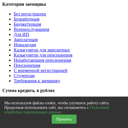
Категория заемщика
Без регистрации
Безработным
Бюджетникам
Военнослужащим
Для ИП
Зарплатным
Инвалидам
Калькулятор для зарплатных
Калькулятор для пенсионеров
Неработающим пенсионерам
Пенсионерам
С временной регистрацией
Студентам
Требования к заемщику
Сумма кредита, в рублях
На 1 000 000
Мы используем файлы cookie, чтобы улучшить работу сайта.
На 1 500 000
Продолжая использовать сайт, вы соглашаетесь с
Политикой
На 10 000
обработки персональных данных.
На 100 000
Принять
На 150 000
На 2 000 000