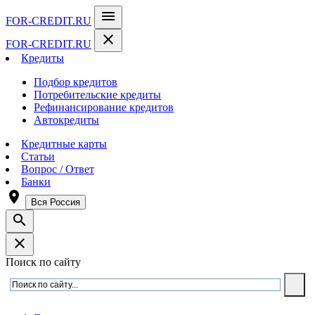
menu
FOR-CREDIT
.RU
close
FOR-CREDIT
.RU
Кредиты
Подбор кредитов
Потребительские кредиты
Рефинансирование кредитов
Автокредиты
Кредитные карты
Статьи
Вопрос / Ответ
Банки
room
Вся Россия
search
close
Поиск по сайту