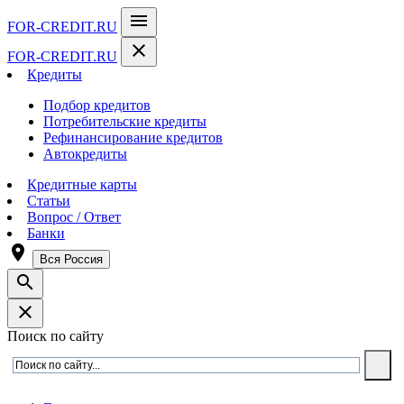
menu
FOR-CREDIT
.RU
close
FOR-CREDIT
.RU
Кредиты
Подбор кредитов
Потребительские кредиты
Рефинансирование кредитов
Автокредиты
Кредитные карты
Статьи
Вопрос / Ответ
Банки
room
Вся Россия
search
close
Поиск по сайту