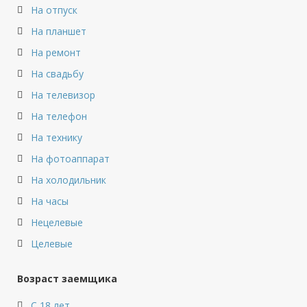
На отпуск
На планшет
На ремонт
На свадьбу
На телевизор
На телефон
На технику
На фотоаппарат
На холодильник
На часы
Нецелевые
Целевые
Возраст заемщика
С 18 лет