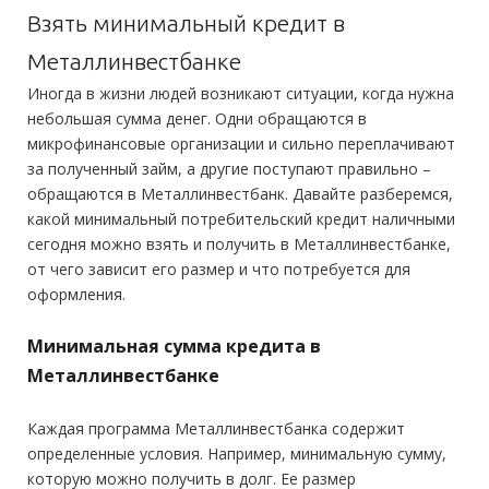
Получение:
Банковская карта
Банковский счет
Наличными
Обязательные:
Регистрация в РФ:
Постоянная
Взять минимальный кредит в
Паспорт РФ
Копия трудовой книжки
Справка 2-НДФЛ
Справка
Оформление:
Доход:
от 8 000 руб.
по форме банка
Металлинвестбанке
в отделении; в мобильном приложении; онлайн заявка через
Стаж на последнем месте:
от 3 месяцев
Иногда в жизни людей возникают ситуации, когда нужна
официальный сайт
Дополнительные:
не требуются
небольшая сумма денег. Одни обращаются в
Общий трудовой стаж:
—
Тип платежей:
Аннуитетный
микрофинансовые организации и сильно переплачивают
Требования
за полученный займ, а другие поступают правильно –
обращаются в Металлинвестбанк. Давайте разберемся,
Документы
Гражданство:
РФ
какой минимальный потребительский кредит наличными
сегодня можно взять и получить в Металлинвестбанке,
Обязательные:
Регистрация в РФ:
Постоянная
от чего зависит его размер и что потребуется для
Паспорт РФ
Справка 2-НДФЛ
Справка по форме банка
Доход:
оформления.
—
Дополнительные:
не требуются
Стаж на последнем месте:
от 3 месяцев
Минимальная сумма кредита в
Общий трудовой стаж:
от 1 года
Металлинвестбанке
Требования
Каждая программа Металлинвестбанка содержит
Гражданство:
РФ
определенные условия. Например, минимальную сумму,
Регистрация в РФ:
Постоянная
которую можно получить в долг. Ее размер