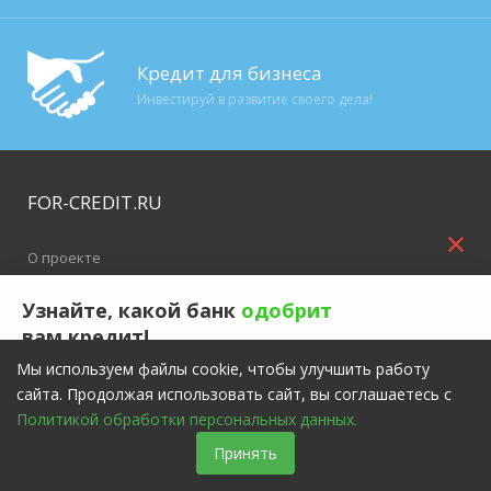
Кредит для бизнеса
Инвестируй в развитие своего дела!
FOR-CREDIT
.RU
close
О проекте
Контакты
Узнайте, какой банк
одобрит
вам кредит!
Команда
Мы используем файлы cookie, чтобы улучшить работу
Просто ответьте на пару вопросов и получите список
сайта. Продолжая использовать сайт, вы соглашаетесь с
Редакционная политика
подходящих банков
Политикой обработки персональных данных.
Получить одобрение кредита
Принять
Пользовательское соглашение