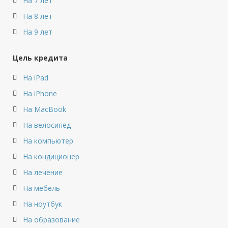
На 7 лет
На 8 лет
На 9 лет
Цель кредита
На iPad
На iPhone
На MacBook
На велосипед
На компьютер
На кондиционер
На лечение
На мебель
На ноутбук
На образование