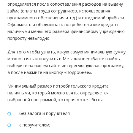
определяется после сопоставления расходов на выдачу
Доход:
—
займа (оплаты труда сотрудников, использования
Стаж на последнем месте:
от 3 месяцев
программного обеспечения и т.д.) и ожидаемой прибыли.
Оформлять и обслуживать потребительские кредиты
Общий трудовой стаж:
—
наличными меньшего размера финансовому учреждению
попросту невыгодно.
Для того чтобы узнать, какую самую минимальную сумму
можно взять и получить в Металлинвестбанке взаймы,
выберите на нашем сайте интересующую вас программу,
а после нажмите на кнопку «Подробнее».
Минимальный размер потребительского кредита
наличными, который можно взять, определяется
выбранной программой, которая может быть:
без залога и поручителя;
с поручителем;