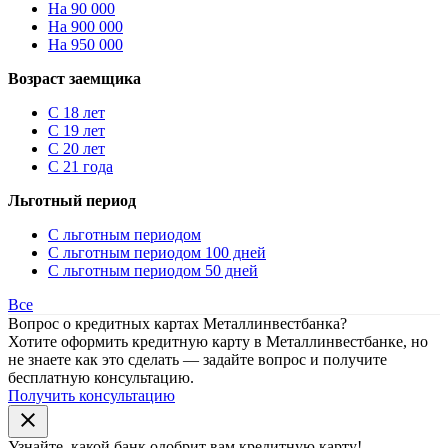
На 90 000
На 900 000
На 950 000
Возраст заемщика
С 18 лет
С 19 лет
С 20 лет
С 21 года
Льготный период
С льготным периодом
С льготным периодом 100 дней
С льготным периодом 50 дней
Все
Вопрос о кредитных картах Металлинвестбанка?
Хотите оформить кредитную карту в Металлинвестбанке, но
не знаете как это сделать — задайте вопрос и получите
бесплатную консультацию.
Получить консультацию
close
Узнайте, какой банк
одобрит
вам кредитную карту!