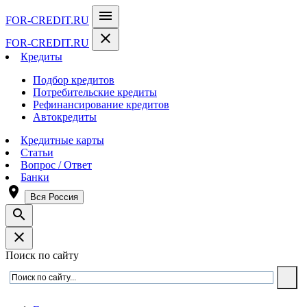
menu
FOR-CREDIT
.RU
close
FOR-CREDIT
.RU
Кредиты
Подбор кредитов
Потребительские кредиты
Рефинансирование кредитов
Автокредиты
Кредитные карты
Статьи
Вопрос / Ответ
Банки
room
Вся Россия
search
close
Поиск по сайту