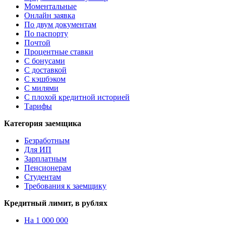
Моментальные
Онлайн заявка
По двум документам
По паспорту
Почтой
Процентные ставки
С бонусами
С доставкой
С кэшбэком
С милями
С плохой кредитной историей
Тарифы
Категория заемщика
Безработным
Для ИП
Зарплатным
Пенсионерам
Студентам
Требования к заемщику
Кредитный лимит, в рублях
На 1 000 000