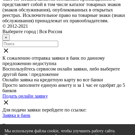
представляет собой в том числе каталог товарных знаков
(знаков обслуживания), опубликованных в открытых
реестрах. Исключительное право на товарные знаки (знаки
обслуживания) принадлежат их правообладателям.
© 2012-2021
Выберите город
|
Вся Россия
×
close
К сожалению отправка заявки в
банк
по данному
предложению недоступна
Воспользуйтесь сервисом онлайн заявки, либо выберите
другой банк \ предложение
Онлайн заявка на кредитную карту во все банки
Просто заполните единую анкету и за 1 час ее одобрят до 5
банков
Подать онлайн заявку
close
Для подачи заявки перейдите по ссылке:
Заявка в
банк
Также мы рекомендуем
Мы используем файлы cookie, чтобы улучшить работу сайта.