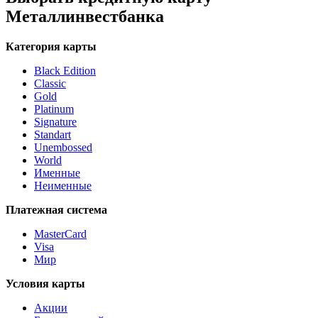
Металлинвестбанка
Категория карты
Black Edition
Classic
Gold
Platinum
Signature
Standart
Unembossed
World
Именные
Неименные
Платежная система
MasterCard
Visa
Мир
Условия карты
Акции