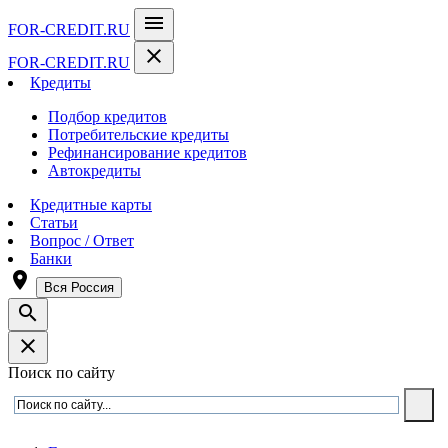
menu
FOR-CREDIT
.RU
close
FOR-CREDIT
.RU
Кредиты
Подбор кредитов
Потребительские кредиты
Рефинансирование кредитов
Автокредиты
Кредитные карты
Статьи
Вопрос / Ответ
Банки
room
Вся Россия
search
close
Поиск по сайту