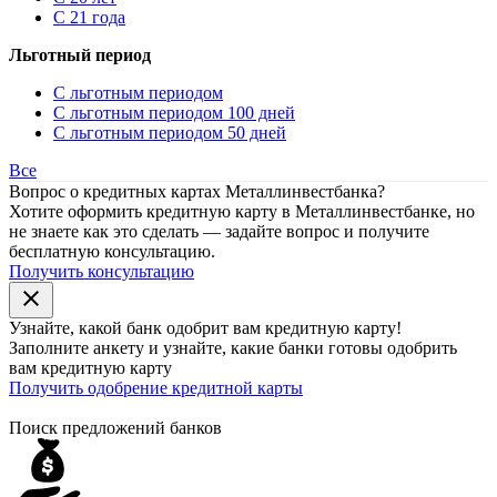
С 21 года
Льготный период
С льготным периодом
С льготным периодом 100 дней
С льготным периодом 50 дней
Все
Вопрос о кредитных картах Металлинвестбанка?
Хотите оформить кредитную карту в Металлинвестбанке, но
не знаете как это сделать — задайте вопрос и получите
бесплатную консультацию.
Получить консультацию
close
Узнайте, какой банк
одобрит
вам кредитную карту!
Заполните анкету и узнайте, какие банки готовы одобрить
вам кредитную карту
Получить одобрение кредитной карты
Поиск предложений банков