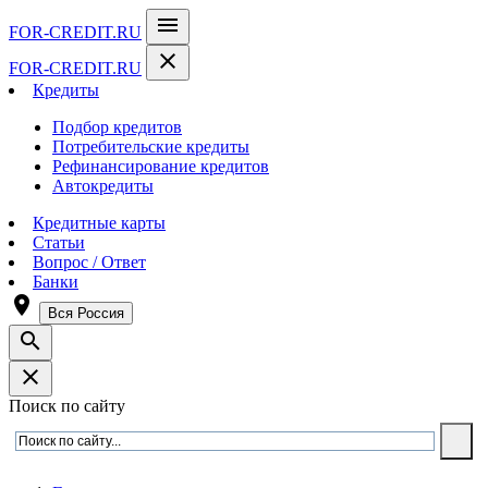
menu
FOR-CREDIT
.RU
close
FOR-CREDIT
.RU
Кредиты
Подбор кредитов
Потребительские кредиты
Рефинансирование кредитов
Автокредиты
Кредитные карты
Статьи
Вопрос / Ответ
Банки
room
Вся Россия
search
close
Поиск по сайту