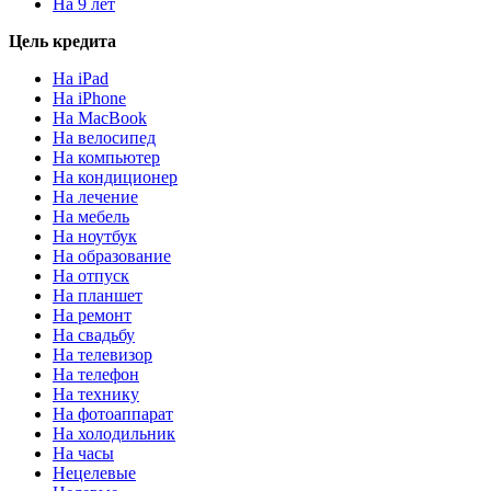
На 9 лет
Цель кредита
На iPad
На iPhone
На MacBook
На велосипед
На компьютер
На кондиционер
На лечение
На мебель
На ноутбук
На образование
На отпуск
На планшет
На ремонт
На свадьбу
На телевизор
На телефон
На технику
На фотоаппарат
На холодильник
На часы
Нецелевые