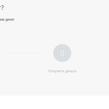
Регистрация в РФ:
Постоянная
Временная
т?
Доход:
—
ием денег
Стаж на последнем месте:
от 3 месяцев
Общий трудовой стаж:
—
Получите деньги