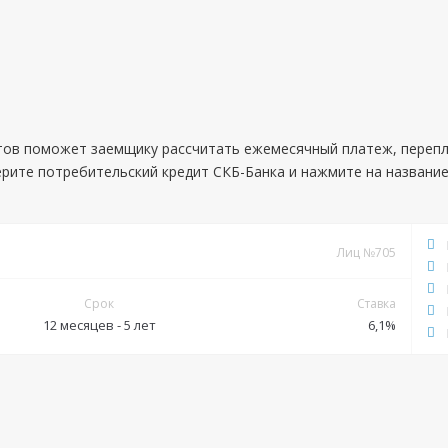
тов поможет заемщику рассчитать ежемесячный платеж, перепл
рите потребительский кредит СКБ-Банка и нажмите на названи
Лиц №705
Срок
Ставка
12 месяцев - 5 лет
6,1%
Документы
Обязательные:
Паспорт РФ