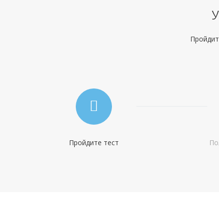
Получение:
Банковская карта
У
Оформление:
отделения СКБ-Банка; мобильное приложение; онлайн
Пройдите
заявка через официальный сайт;
Тип платежей:
Дифференцированный
Пройдите тест
По