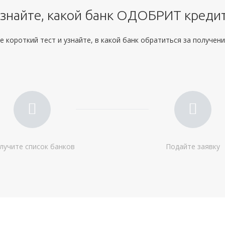
Дополнительные:
не требуются
знайте, какой банк ОДОБРИТ креди
 короткий тест и узнайте, в какой банк обратиться за получен
лучите список банков
Подайте заявку