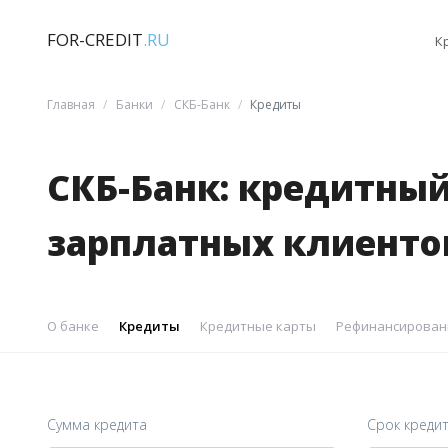
FOR-CREDIT
.RU
К
Главная
Банки
СКБ-Банк
Кредиты
СКБ-Банк: кредитны
зарплатных клиенто
О банке
Кредиты
Кредитные карты
Рефинансирован
Сумма кредита
Срок креди