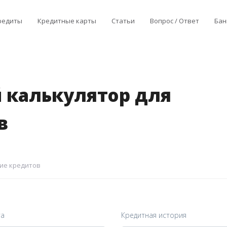
редиты
Кредитные карты
Статьи
Вопрос / Ответ
Бан
й калькулятор для
в
ие кредитов
та
Кредитная история