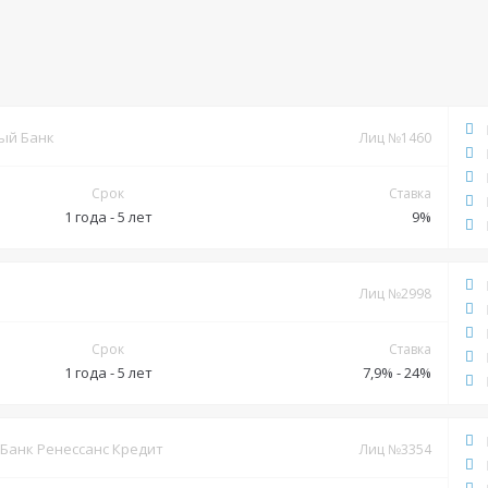
ый Банк
Лиц №1460
Срок
Ставка
1 года - 5 лет
9%
Документы
Лиц №2998
Обязательные:
Срок
Ставка
Паспорт РФ
СНИЛС
Справка 2-НДФЛ
Справка по форме
1 года - 5 лет
7,9% - 24%
банка
Дополнительные:
Копия трудовой книжки
Документы
Банк Ренессанс Кредит
Лиц №3354