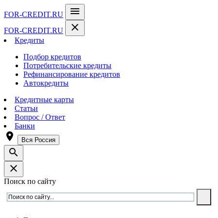
menu
FOR-CREDIT
.RU
close
FOR-CREDIT
.RU
Кредиты
Подбор кредитов
Потребительские кредиты
Рефинансирование кредитов
Автокредиты
Кредитные карты
Статьи
Вопрос / Ответ
Банки
room
Вся Россия
search
close
Поиск по сайту