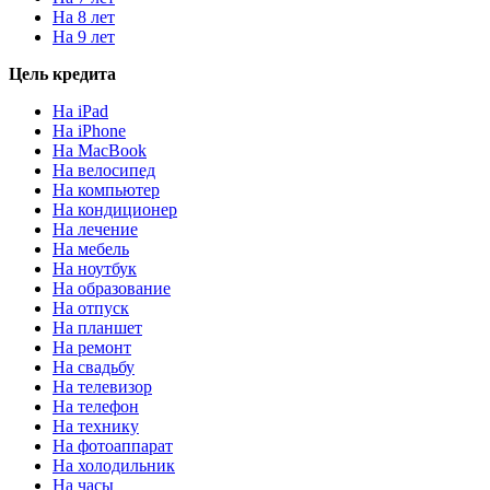
На 8 лет
На 9 лет
Цель кредита
На iPad
На iPhone
На MacBook
На велосипед
На компьютер
На кондиционер
На лечение
На мебель
На ноутбук
На образование
На отпуск
На планшет
На ремонт
На свадьбу
На телевизор
На телефон
На технику
На фотоаппарат
На холодильник
На часы