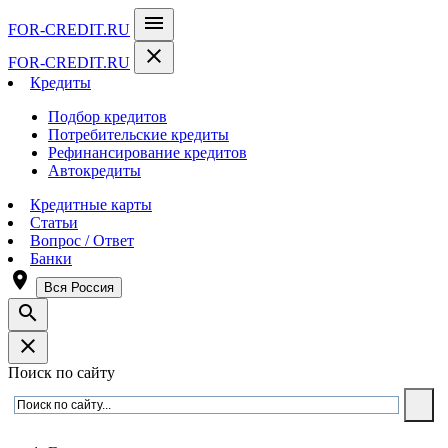
menu
FOR-CREDIT
.RU
close
FOR-CREDIT
.RU
Кредиты
Подбор кредитов
Потребительские кредиты
Рефинансирование кредитов
Автокредиты
Кредитные карты
Статьи
Вопрос / Ответ
Банки
room
Вся Россия
search
close
Поиск по сайту