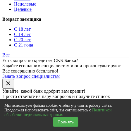
Нецелевые
Целевые
Возраст заемщика
С 18 лет
С 19 лет
С 20 лет
С 21 года
Все
Есть вопрос по кредитам СКБ-Банка?
Задайте его нашим специалистам и они проконсультируют
Вас совершенно бесплатно!
Задать вопрос специалистам
close
Узнайте, какой банк
одобрит
вам кредит!
Просто ответьте на пару вопросов и получите список
подходящих банков
Мы используем файлы cookie, чтобы улучшить работу сайта.
Получить одобрение кредита
Продолжая использовать сайт, вы соглашаетесь с
Политикой
обработки персональных данных.
Поиск предложений банков
Принять