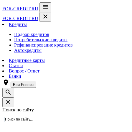
menu
FOR-CREDIT
.RU
close
FOR-CREDIT
.RU
Кредиты
Подбор кредитов
Потребительские кредиты
Рефинансирование кредитов
Автокредиты
Кредитные карты
Статьи
Вопрос / Ответ
Банки
room
Вся Россия
search
close
Поиск по сайту