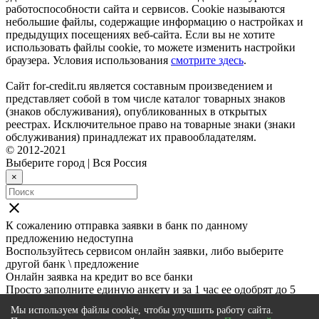
работоспособности сайта и сервисов. Cookie называются
небольшие файлы, содержащие информацию о настройках и
предыдущих посещениях веб-сайта. Если вы не хотите
использовать файлы cookie, то можете изменить настройки
браузера. Условия использования
смотрите здесь
.
Сайт for-credit.ru является составным произведением и
представляет собой в том числе каталог товарных знаков
(знаков обслуживания), опубликованных в открытых
реестрах. Исключительное право на товарные знаки (знаки
обслуживания) принадлежат их правообладателям.
© 2012-2021
Выберите город
|
Вся Россия
×
close
К сожалению отправка заявки в
банк
по данному
предложению недоступна
Воспользуйтесь сервисом онлайн заявки, либо выберите
другой банк \ предложение
Онлайн заявка на кредит во все банки
Просто заполните единую анкету и за 1 час ее одобрят до 5
банков
Мы используем файлы cookie, чтобы улучшить работу сайта.
Подать онлайн заявку