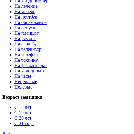
На кондиционер
На лечение
На мебель
На ноутбук
На образование
На отпуск
На планшет
На ремонт
На свадьбу
На телевизор
На телефон
На технику
На фотоаппарат
На холодильник
На часы
Нецелевые
Целевые
Возраст заемщика
С 18 лет
С 19 лет
С 20 лет
С 21 года
Все