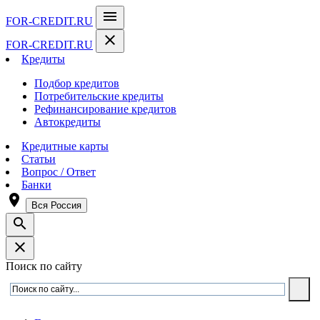
menu
FOR-CREDIT
.RU
close
FOR-CREDIT
.RU
Кредиты
Подбор кредитов
Потребительские кредиты
Рефинансирование кредитов
Автокредиты
Кредитные карты
Статьи
Вопрос / Ответ
Банки
room
Вся Россия
search
close
Поиск по сайту