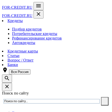
menu
FOR-CREDIT
.RU
close
FOR-CREDIT
.RU
Кредиты
Подбор кредитов
Потребительские кредиты
Рефинансирование кредитов
Автокредиты
Кредитные карты
Статьи
Вопрос / Ответ
Банки
room
Вся Россия
search
close
Поиск по сайту