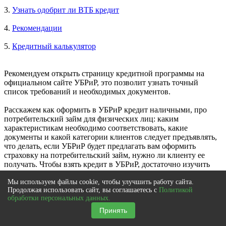
3.
Узнать одобрит ли ВТБ кредит
4.
Рекомендации
5.
Кредитный калькулятор
Рекомендуем открыть страницу кредитной программы на
официальном сайте УБРиР, это позволит узнать точный
список требований и необходимых документов.
Расскажем как оформить в УБРиР кредит наличными, про
потребительский займ для физических лиц: каким
характеристикам необходимо соответствовать, какие
документы и какой категории клиентов следует предъявлять,
что делать, если УБРиР будет предлагать вам оформить
страховку на потребительский займ, нужно ли клиенту ее
получать. Чтобы взять кредит в УБРиР, достаточно изучить
требования к заемщику и, если вы им соответствуете,
обратиться в банк.
Мы используем файлы cookie, чтобы улучшить работу сайта.
Продолжая использовать сайт, вы соглашаетесь с
Политикой
обработки персональных данных.
Принять