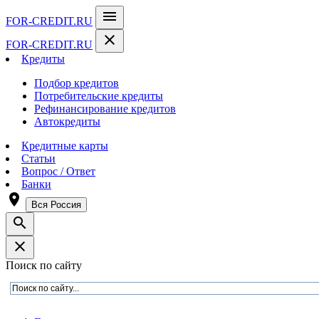
menu
FOR-CREDIT
.RU
close
FOR-CREDIT
.RU
Кредиты
Подбор кредитов
Потребительские кредиты
Рефинансирование кредитов
Автокредиты
Кредитные карты
Статьи
Вопрос / Ответ
Банки
room
Вся Россия
search
close
Поиск по сайту