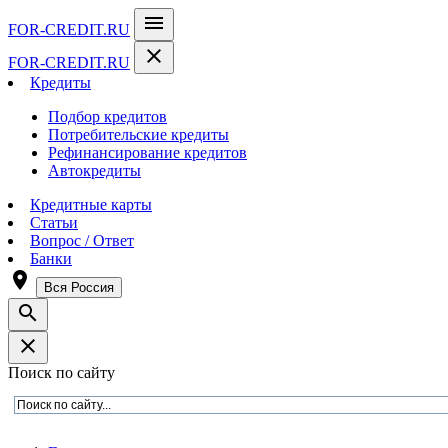
menu
FOR-CREDIT
.RU
close
FOR-CREDIT
.RU
Кредиты
Подбор кредитов
Потребительские кредиты
Рефинансирование кредитов
Автокредиты
Кредитные карты
Статьи
Вопрос / Ответ
Банки
room
Вся Россия
search
close
Поиск по сайту