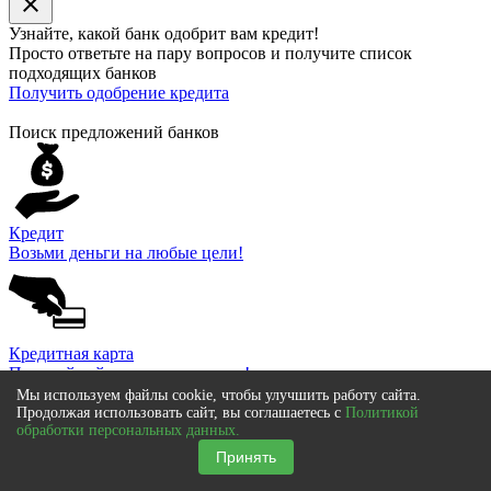
close
Узнайте, какой банк
одобрит
вам кредит!
Просто ответьте на пару вопросов и получите список
подходящих банков
Получить одобрение кредита
Поиск предложений банков
Кредит
Возьми деньги на любые цели!
Кредитная карта
Покупай сейчас, а плати потом!
Мы используем файлы cookie, чтобы улучшить работу сайта.
Продолжая использовать сайт, вы соглашаетесь с
Политикой
обработки персональных данных.
Принять
Рефинансирование