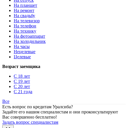
На отпуск
На планшет
На ремонт
На свадьбу
На телевизор
На телефон
На технику
На фотоаппарат
На холодильник
На часы
Нецелевые
Целевые
Возраст заемщика
С 18 лет
С 19 лет
С 20 лет
С 21 года
Все
Есть вопрос по кредитам Уралсиба?
Задайте его нашим специалистам и они проконсультируют
Вас совершенно бесплатно!
Задать вопрос специалистам