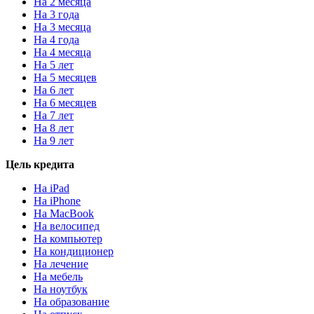
На 2 месяца
На 3 года
На 3 месяца
На 4 года
На 4 месяца
На 5 лет
На 5 месяцев
На 6 лет
На 6 месяцев
На 7 лет
На 8 лет
На 9 лет
Цель кредита
На iPad
На iPhone
На MacBook
На велосипед
На компьютер
На кондиционер
На лечение
На мебель
На ноутбук
На образование