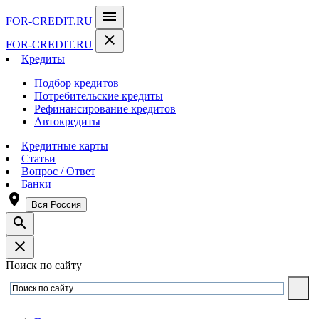
menu
FOR-CREDIT
.RU
close
FOR-CREDIT
.RU
Кредиты
Подбор кредитов
Потребительские кредиты
Рефинансирование кредитов
Автокредиты
Кредитные карты
Статьи
Вопрос / Ответ
Банки
room
Вся Россия
search
close
Поиск по сайту