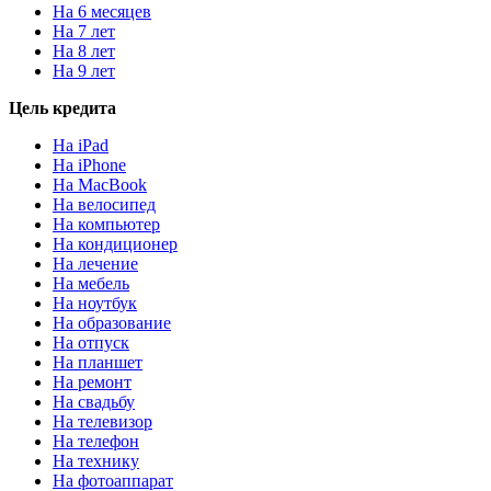
На 6 месяцев
На 7 лет
На 8 лет
На 9 лет
Цель кредита
На iPad
На iPhone
На MacBook
На велосипед
На компьютер
На кондиционер
На лечение
На мебель
На ноутбук
На образование
На отпуск
На планшет
На ремонт
На свадьбу
На телевизор
На телефон
На технику
На фотоаппарат