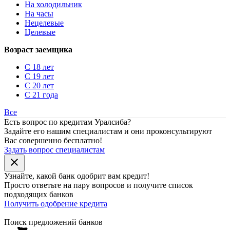
На холодильник
На часы
Нецелевые
Целевые
Возраст заемщика
С 18 лет
С 19 лет
С 20 лет
С 21 года
Все
Есть вопрос по кредитам Уралсиба?
Задайте его нашим специалистам и они проконсультируют
Вас совершенно бесплатно!
Задать вопрос специалистам
close
Узнайте, какой банк
одобрит
вам кредит!
Просто ответьте на пару вопросов и получите список
подходящих банков
Получить одобрение кредита
Поиск предложений банков