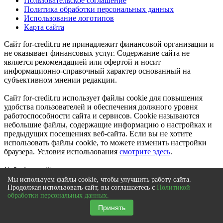
Пользовательское соглашение
Политика обработки персональных данных
Использование логотипов
Карта сайта
Сайт for-credit.ru не принадлежит финансовой организации и
не оказывает финансовых услуг. Содержание сайта не
является рекомендацией или офертой и носит
информационно-справочный характер основанный на
субъективном мнении редакции.
Сайт for-credit.ru использует файлы cookie для повышения
удобства пользователей и обеспечения должного уровня
работоспособности сайта и сервисов. Cookie называются
небольшие файлы, содержащие информацию о настройках и
предыдущих посещениях веб-сайта. Если вы не хотите
использовать файлы cookie, то можете изменить настройки
браузера. Условия использования
смотрите здесь
.
Сайт for-credit.ru является составным произведением и
представляет собой в том числе каталог товарных знаков
Мы используем файлы cookie, чтобы улучшить работу сайта.
(знаков обслуживания), опубликованных в открытых
Продолжая использовать сайт, вы соглашаетесь с
Политикой
обработки персональных данных.
реестрах. Исключительное право на товарные знаки (знаки
обслуживания) принадлежат их правообладателям.
Принять
© 2012-2021