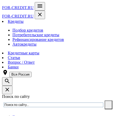
menu
FOR-CREDIT
.RU
close
FOR-CREDIT
.RU
Кредиты
Подбор кредитов
Потребительские кредиты
Рефинансирование кредитов
Автокредиты
Кредитные карты
Статьи
Вопрос / Ответ
Банки
room
Вся Россия
search
close
Поиск по сайту