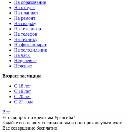
На образование
На отпуск
На планшет
На ремонт
На свадьбу
На телевизор
На телефон
На технику
На фотоаппарат
На холодильник
На часы
Нецелевые
Целевые
Возраст заемщика
С 18 лет
С 19 лет
С 20 лет
С 21 года
Все
Есть вопрос по кредитам Уралсиба?
Задайте его нашим специалистам и они проконсультируют
Вас совершенно бесплатно!