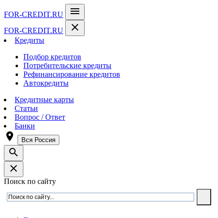
menu
FOR-CREDIT
.RU
close
FOR-CREDIT
.RU
Кредиты
Подбор кредитов
Потребительские кредиты
Рефинансирование кредитов
Автокредиты
Кредитные карты
Статьи
Вопрос / Ответ
Банки
room
Вся Россия
search
close
Поиск по сайту