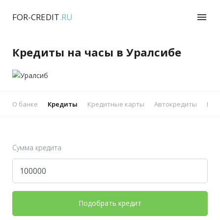
FOR-CREDIT
.RU
menu
Кредиты на часы в Уралсибе
О банке
Кредиты
Кредитные карты
Автокредиты
Реф
Сумма кредита
Подобрать кредит