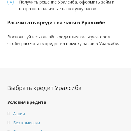
Стаж на последнем месте:
Получить решение Уралсиба, оформить займ и
от 3 месяцев
потратить наличные на покупку часов.
Общий трудовой стаж:
от 1 года
Требования
Рассчитать кредит на часы в Уралсибе
Гражданство:
РФ
Воспользуйтесь онлайн кредитным калькулятором
Регистрация в РФ:
Постоянная
чтобы рассчитать кредит на покупку часов в Уралсибе:
Доход:
—
Стаж на последнем месте:
от 3 месяцев
Общий трудовой стаж:
—
Выбрать кредит Уралсиба
Условия кредита
Акции
Без комиссии