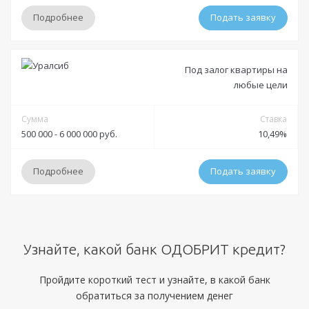
Подробнее
Подать заявку
Условия
Под залог квартиры на
любые цели
Решение:
Индивидуально
Получение:
Сумма
Банковская карта
Банковский счет
Наличными
Ставка
500 000 - 6 000 000 руб.
10,49%
Оформление:
отделения Уралсиба; мобильное приложение; онлайн заявка
Подробнее
Подать заявку
через официальный сайт;
Тип платежей:
Аннуитетный
Условия
Документы
Узнайте, какой банк ОДОБРИТ кредит?
Решение:
до 3 дней
Получение:
Банковская карта
Банковский счет
Обязательные:
Паспорт РФ
ИНН
СНИЛС
Пройдите короткий тест и узнайте, в какой банк
обратиться за получением денег
Оформление:
Дополнительные:
Справка 2-НДФЛ