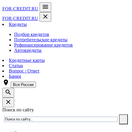
menu
FOR-CREDIT
.RU
close
FOR-CREDIT
.RU
Кредиты
Подбор кредитов
Потребительские кредиты
Рефинансирование кредитов
Автокредиты
Кредитные карты
Статьи
Вопрос / Ответ
Банки
room
Вся Россия
search
close
Поиск по сайту