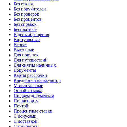
Без отказа
Без поручителей
Без проверок
Без процентов
Без справок
Бесплатные
В день обращения
Виртуальные
Вторая
Выгодные
Для покупок
Для путешествий
Для снятия наличных
Документы
Карты рассрочки
Кредитный калькулятор
Моментальные
Онлайн заявка
По двум документам
По паспорту
Почтой
Процентные ставки
С бонусами
С доставкой
С кэшбэком