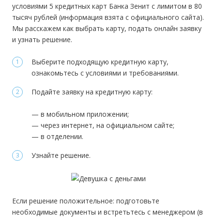
условиями 5 кредитных карт Банка Зенит с лимитом в 80
Общий трудовой стаж:
—
Минимальный платеж:
до 3%
тысяч рублей (информация взята с официального сайта).
Требования
Мы расскажем как выбрать карту, подать онлайн заявку
и узнать решение.
Документы
Гражданство:
РФ
Выберите подходящую кредитную карту,
Обязательные:
Регистрация в РФ:
Постоянная
ознакомьтесь с условиями и требованиями.
Паспорт РФ
Справка 2-НДФЛ
Справка 3-НДФЛ
Справка по
Доход:
от 15 000 руб.
форме банка
Подайте заявку на кредитную карту:
Стаж на последнем месте:
от 3 месяцев
Дополнительные:
не требуются
— в мобильном приложении;
Общий трудовой стаж:
—
— через интернет, на официальном сайте;
Требования
— в отделении.
Узнайте решение.
Гражданство:
РФ
Регистрация в РФ:
Постоянная
Доход:
от 11 100 руб.
Если решение положительное: подготовьте
Стаж на последнем месте:
от 3 месяцев
необходимые документы и встретьтесь с менеджером (в