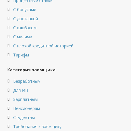
Процентные ставки
С бонусами
С доставкой
С кэшбэком
С милями
С плохой кредитной историей
Тарифы
Категория заемщика
Безработным
Для ИП
Зарплатным
Пенсионерам
Студентам
Требования к заемщику