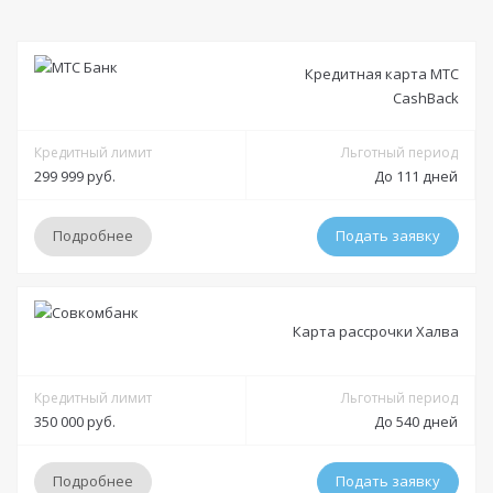
Кредитная карта МТС
CashBack
Кредитный лимит
Льготный период
299 999 руб.
До 111 дней
Подробнее
Подать заявку
Условия
Карта рассрочки Халва
Решение:
от 5 минут до 30 минут
Получение:
Кредитный лимит
в отделении
доставка на дом курьером
Льготный период
350 000 руб.
До 540 дней
Оформление:
в отделении; в мобильном приложении; онлайн заявка через
Подробнее
Подать заявку
официальный сайт