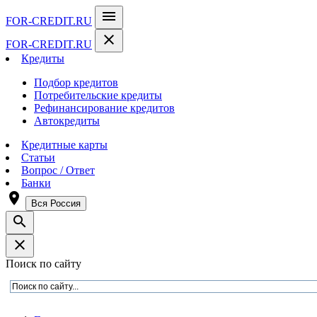
menu
FOR-CREDIT
.RU
close
FOR-CREDIT
.RU
Кредиты
Подбор кредитов
Потребительские кредиты
Рефинансирование кредитов
Автокредиты
Кредитные карты
Статьи
Вопрос / Ответ
Банки
room
Вся Россия
search
close
Поиск по сайту