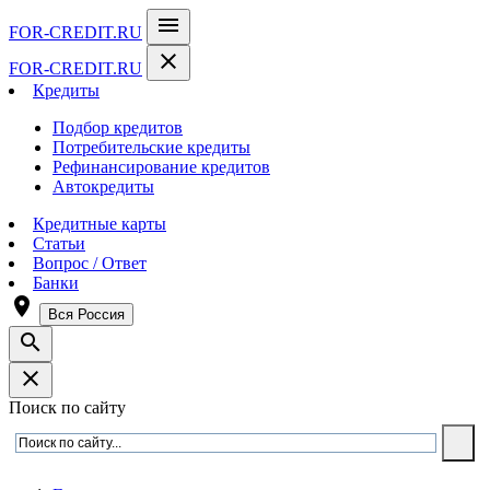
menu
FOR-CREDIT
.RU
close
FOR-CREDIT
.RU
Кредиты
Подбор кредитов
Потребительские кредиты
Рефинансирование кредитов
Автокредиты
Кредитные карты
Статьи
Вопрос / Ответ
Банки
room
Вся Россия
search
close
Поиск по сайту