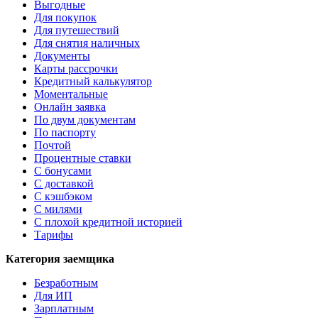
Выгодные
Для покупок
Для путешествий
Для снятия наличных
Документы
Карты рассрочки
Кредитный калькулятор
Моментальные
Онлайн заявка
По двум документам
По паспорту
Почтой
Процентные ставки
С бонусами
С доставкой
С кэшбэком
С милями
С плохой кредитной историей
Тарифы
Категория заемщика
Безработным
Для ИП
Зарплатным