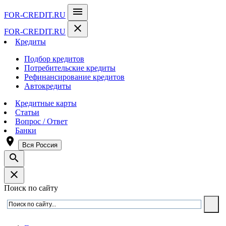
menu
FOR-CREDIT
.RU
close
FOR-CREDIT
.RU
Кредиты
Подбор кредитов
Потребительские кредиты
Рефинансирование кредитов
Автокредиты
Кредитные карты
Статьи
Вопрос / Ответ
Банки
room
Вся Россия
search
close
Поиск по сайту