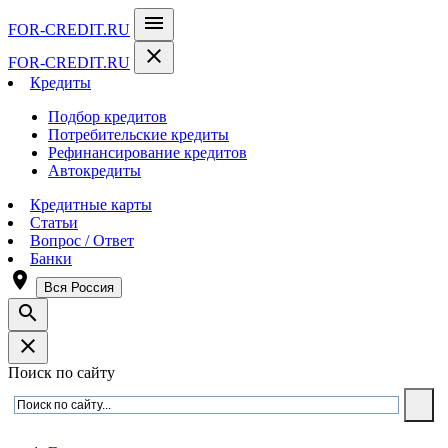
menu
FOR-CREDIT
.RU
close
FOR-CREDIT
.RU
Кредиты
Подбор кредитов
Потребительские кредиты
Рефинансирование кредитов
Автокредиты
Кредитные карты
Статьи
Вопрос / Ответ
Банки
room
Вся Россия
search
close
Поиск по сайту