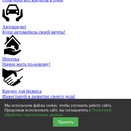
Автокредит
Купи автомобиль своей мечты!
Ипотека
Начни жить по-новому!
Кредит для бизнеса
Инвестируй в развитие своего дела!
FOR-CREDIT
.RU
Мы используем файлы cookie, чтобы улучшить работу сайта.
Продолжая использовать сайт, вы соглашаетесь с
Политикой
О проекте
обработки персональных данных.
Контакты
Команда
Принять
Редакционная политика