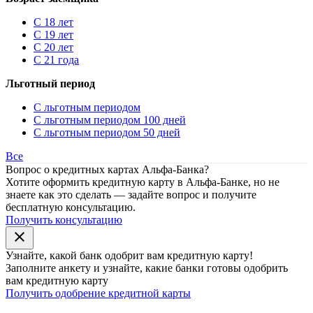
С 18 лет
С 19 лет
С 20 лет
С 21 года
Льготный период
С льготным периодом
С льготным периодом 100 дней
С льготным периодом 50 дней
Все
Вопрос о кредитных картах Альфа-Банка?
Хотите оформить кредитную карту в Альфа-Банке, но не
знаете как это сделать — задайте вопрос и получите
бесплатную консультацию.
Получить консультацию
close
Узнайте, какой банк
одобрит
вам кредитную карту!
Заполните анкету и узнайте, какие банки готовы одобрить
вам кредитную карту
Получить одобрение кредитной карты