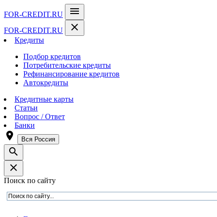
menu
FOR-CREDIT
.RU
close
FOR-CREDIT
.RU
Кредиты
Подбор кредитов
Потребительские кредиты
Рефинансирование кредитов
Автокредиты
Кредитные карты
Статьи
Вопрос / Ответ
Банки
room
Вся Россия
search
close
Поиск по сайту