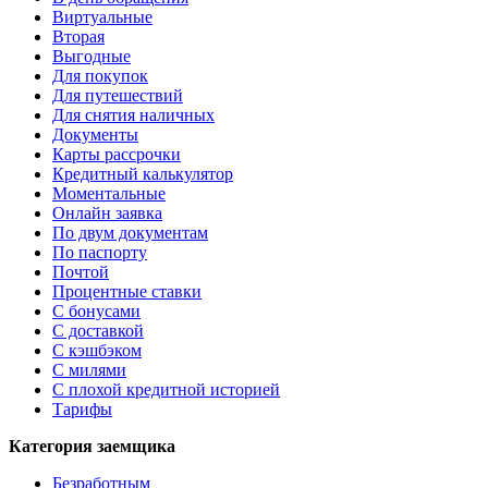
Виртуальные
Вторая
Выгодные
Для покупок
Для путешествий
Для снятия наличных
Документы
Карты рассрочки
Кредитный калькулятор
Моментальные
Онлайн заявка
По двум документам
По паспорту
Почтой
Процентные ставки
С бонусами
С доставкой
С кэшбэком
С милями
С плохой кредитной историей
Тарифы
Категория заемщика
Безработным