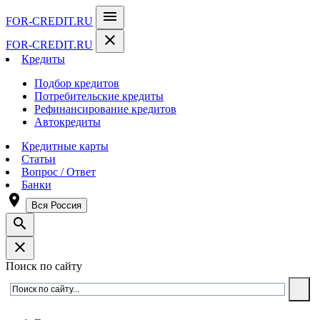
menu
FOR-CREDIT
.RU
close
FOR-CREDIT
.RU
Кредиты
Подбор кредитов
Потребительские кредиты
Рефинансирование кредитов
Автокредиты
Кредитные карты
Статьи
Вопрос / Ответ
Банки
room
Вся Россия
search
close
Поиск по сайту