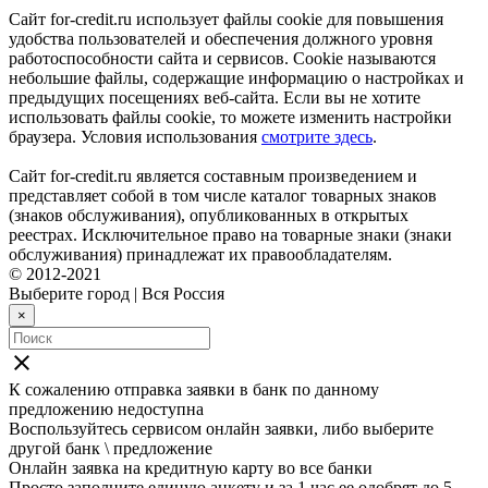
Сайт for-credit.ru использует файлы cookie для повышения
удобства пользователей и обеспечения должного уровня
работоспособности сайта и сервисов. Cookie называются
небольшие файлы, содержащие информацию о настройках и
предыдущих посещениях веб-сайта. Если вы не хотите
использовать файлы cookie, то можете изменить настройки
браузера. Условия использования
смотрите здесь
.
Сайт for-credit.ru является составным произведением и
представляет собой в том числе каталог товарных знаков
(знаков обслуживания), опубликованных в открытых
реестрах. Исключительное право на товарные знаки (знаки
обслуживания) принадлежат их правообладателям.
© 2012-2021
Выберите город
|
Вся Россия
×
close
К сожалению отправка заявки в
банк
по данному
предложению недоступна
Воспользуйтесь сервисом онлайн заявки, либо выберите
другой банк \ предложение
Онлайн заявка на кредитную карту во все банки
Просто заполните единую анкету и за 1 час ее одобрят до 5