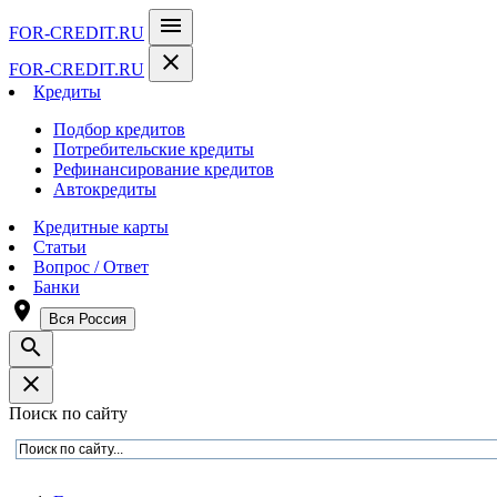
menu
FOR-CREDIT
.RU
close
FOR-CREDIT
.RU
Кредиты
Подбор кредитов
Потребительские кредиты
Рефинансирование кредитов
Автокредиты
Кредитные карты
Статьи
Вопрос / Ответ
Банки
room
Вся Россия
search
close
Поиск по сайту