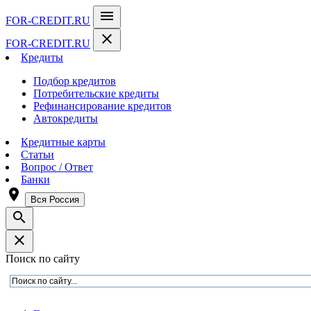
menu
FOR-CREDIT
.RU
close
FOR-CREDIT
.RU
Кредиты
Подбор кредитов
Потребительские кредиты
Рефинансирование кредитов
Автокредиты
Кредитные карты
Статьи
Вопрос / Ответ
Банки
room
Вся Россия
search
close
Поиск по сайту