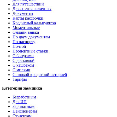
Для путешествий
Для снятия наличных
Документы
Карты рассрочки
Кредитный калькулятор
Моментальные
Онлайн заявка
По двум документам
По паспорту
Почтой
Процентные ставки
С бонусами
С доставкой
С кэшбэком
С милями
С плохой кредитной историей
Тарифы
Категория заемщика
Безработным
Для ИП
Зарплатным
Пенсионерам
Студентам