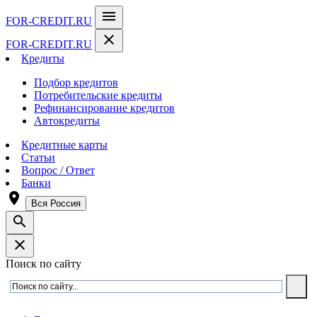
menu
FOR-CREDIT
.RU
close
FOR-CREDIT
.RU
Кредиты
Подбор кредитов
Потребительские кредиты
Рефинансирование кредитов
Автокредиты
Кредитные карты
Статьи
Вопрос / Ответ
Банки
room
Вся Россия
search
close
Поиск по сайту