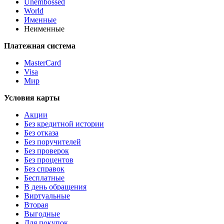
Unembossed
World
Именные
Неименные
Платежная система
MasterCard
Visa
Мир
Условия карты
Акции
Без кредитной истории
Без отказа
Без поручителей
Без проверок
Без процентов
Без справок
Бесплатные
В день обращения
Виртуальные
Вторая
Выгодные
Для покупок