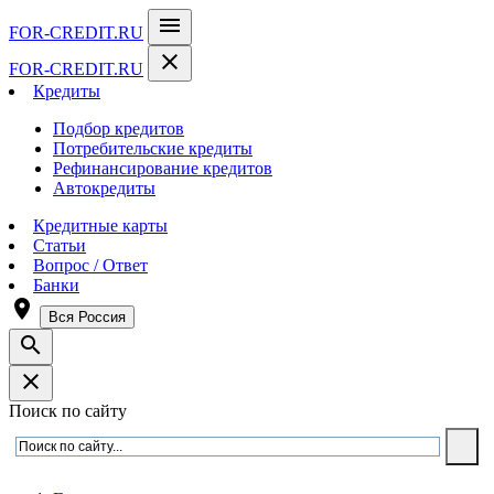
menu
FOR-CREDIT
.RU
close
FOR-CREDIT
.RU
Кредиты
Подбор кредитов
Потребительские кредиты
Рефинансирование кредитов
Автокредиты
Кредитные карты
Статьи
Вопрос / Ответ
Банки
room
Вся Россия
search
close
Поиск по сайту