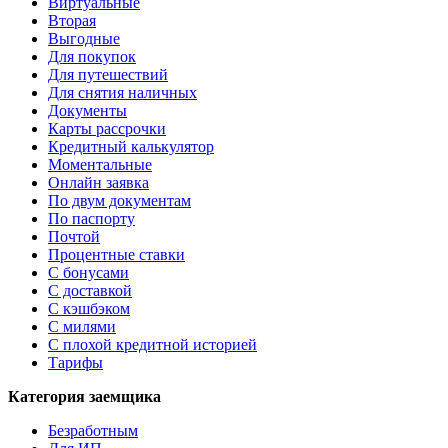
Виртуальные
Вторая
Выгодные
Для покупок
Для путешествий
Для снятия наличных
Документы
Карты рассрочки
Кредитный калькулятор
Моментальные
Онлайн заявка
По двум документам
По паспорту
Почтой
Процентные ставки
С бонусами
С доставкой
С кэшбэком
С милями
С плохой кредитной историей
Тарифы
Категория заемщика
Безработным