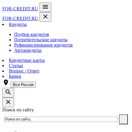
menu
FOR-CREDIT
.RU
close
FOR-CREDIT
.RU
Кредиты
Подбор кредитов
Потребительские кредиты
Рефинансирование кредитов
Автокредиты
Кредитные карты
Статьи
Вопрос / Ответ
Банки
room
Вся Россия
search
close
Поиск по сайту