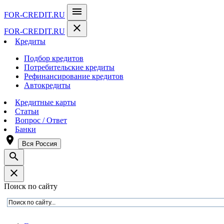
menu
FOR-CREDIT
.RU
close
FOR-CREDIT
.RU
Кредиты
Подбор кредитов
Потребительские кредиты
Рефинансирование кредитов
Автокредиты
Кредитные карты
Статьи
Вопрос / Ответ
Банки
room
Вся Россия
search
close
Поиск по сайту