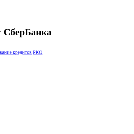
т СберБанка
вание кредитов
РКО