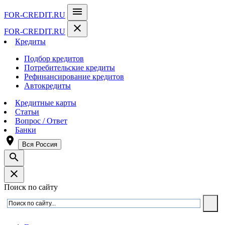
menu
FOR-CREDIT
.RU
close
FOR-CREDIT
.RU
Кредиты
Подбор кредитов
Потребительские кредиты
Рефинансирование кредитов
Автокредиты
Кредитные карты
Статьи
Вопрос / Ответ
Банки
room
Вся Россия
search
close
Поиск по сайту