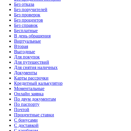
Без отказа
Без поручителей
Без проверок
Без процентов
Без справок
Бесплатные
В день обращения
Виртуальные
Вторая
Выгодные
Для покупок
Для путешествий
Для снятия наличных
Документы
Карты рассрочки
Кредитный калькулятор
Моментальные
Онлайн заявка
По двум документам
По паспорту
Почтой
Процентные ставки
С бонусами
С доставкой
С кэшбэком