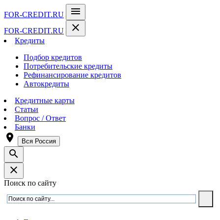
menu
FOR-CREDIT
.RU
close
FOR-CREDIT
.RU
Кредиты
Подбор кредитов
Потребительские кредиты
Рефинансирование кредитов
Автокредиты
Кредитные карты
Статьи
Вопрос / Ответ
Банки
room
Вся Россия
search
close
Поиск по сайту