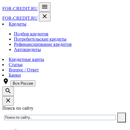
menu
FOR-CREDIT
.RU
close
FOR-CREDIT
.RU
Кредиты
Подбор кредитов
Потребительские кредиты
Рефинансирование кредитов
Автокредиты
Кредитные карты
Статьи
Вопрос / Ответ
Банки
room
Вся Россия
search
close
Поиск по сайту