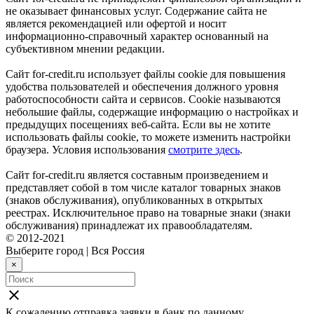
не оказывает финансовых услуг. Содержание сайта не
является рекомендацией или офертой и носит
информационно-справочный характер основанный на
субъективном мнении редакции.
Сайт for-credit.ru использует файлы cookie для повышения
удобства пользователей и обеспечения должного уровня
работоспособности сайта и сервисов. Cookie называются
небольшие файлы, содержащие информацию о настройках и
предыдущих посещениях веб-сайта. Если вы не хотите
использовать файлы cookie, то можете изменить настройки
браузера. Условия использования
смотрите здесь
.
Сайт for-credit.ru является составным произведением и
представляет собой в том числе каталог товарных знаков
(знаков обслуживания), опубликованных в открытых
реестрах. Исключительное право на товарные знаки (знаки
обслуживания) принадлежат их правообладателям.
© 2012-2021
Выберите город
|
Вся Россия
×
close
К сожалению отправка заявки в
банк
по данному