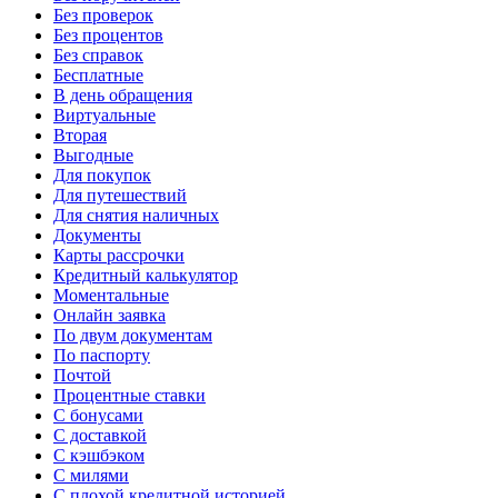
Без проверок
Без процентов
Без справок
Бесплатные
В день обращения
Виртуальные
Вторая
Выгодные
Для покупок
Для путешествий
Для снятия наличных
Документы
Карты рассрочки
Кредитный калькулятор
Моментальные
Онлайн заявка
По двум документам
По паспорту
Почтой
Процентные ставки
С бонусами
С доставкой
С кэшбэком
С милями
С плохой кредитной историей